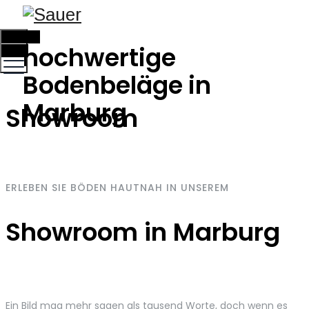
TOGGLE
hochwertige
MENU
Bodenbeläge in
Marburg
Showroom
ERLEBEN SIE BÖDEN HAUTNAH IN UNSEREM
Showroom in Marburg
Ein Bild mag mehr sagen als tausend Worte, doch wenn es